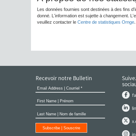
Recevoir notre Bulletin
Suive
socia
f
l
x
i