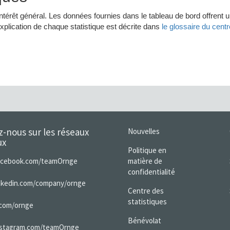
z-nous sur les réseaux
Nouvelles
ux
Politique en
acebook.com/teamOrnge
matière de
confidentialité
inkedin.com/company/ornge
Centre des
statistiques
.com/ornge
Bénévolat
nstagram.com/teamOrnge