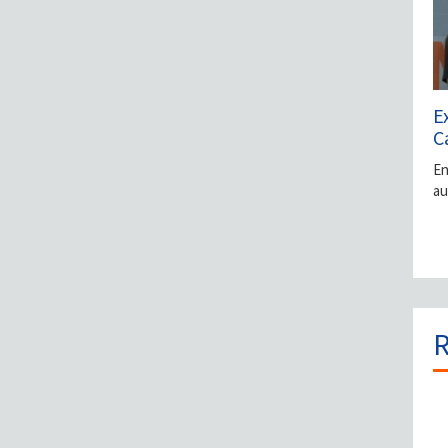
E
C
En
au
R