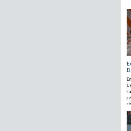
E
D
En
De
su
ce
cé