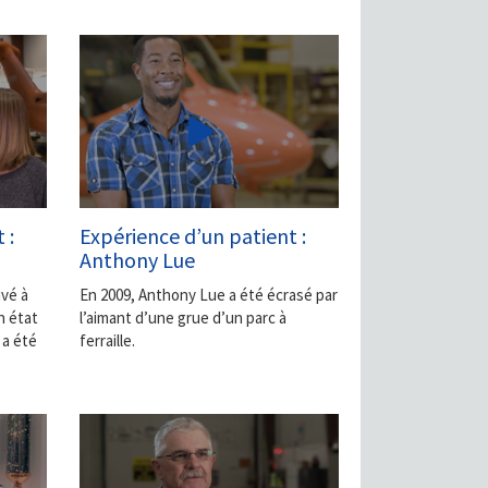
 :
Expérience d’un patient :
Anthony Lue
ivé à
En 2009, Anthony Lue a été écrasé par
n état
l’aimant d’une grue d’un parc à
 a été
ferraille.