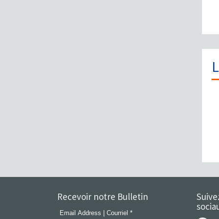
L
Recevoir notre Bulletin
Suive
socia