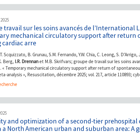
 2025
 travail sur les soins avancés de l’International
ry mechanical circulatory support after return 
 cardiac arre
T. Scquizzato, B. Grunau, S.M. Fernando, Y.W. Chia, C. Leong, S. D’Arrigo, J
K. Berg,
I.R. Drennan
et M.B. Skrifvars; groupe de travail sur les soins av
. « Temporary mechanical circulatory support after return of spontaneous 
ta-analysis », Resuscitation, décembre 2025; vol. 217, article 110893; cy
cherche
2025
lity and optimization of a second-tier prehospital 
n a North American urban and suburban area: A g