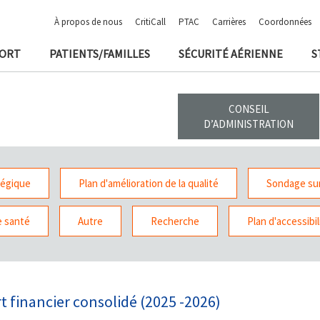
À propos de nous
CritiCall
PTAC
Carrières
Coordonnées
PORT
PATIENTS/FAMILLES
SÉCURITÉ AÉRIENNE
S
CONSEIL
D’ADMINISTRATION
tégique
Plan d'amélioration de la qualité
Sondage sur
e santé
Autre
Recherche
Plan d'accessibil
t financier consolidé (2025 -2026)