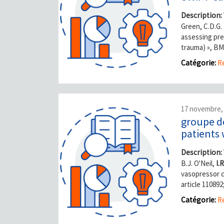
Description:
Green, C.D.G
assessing pre
trauma) », BM
Catégorie:
Re
17 novembre,
groupe de
patients 
Description:
B.J. O'Neil,
I.
vasopressor c
article 11089
Catégorie:
Re