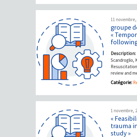
11 novembre,
groupe de
« Tempora
following
Description:
Scandroglio, 
Resuscitation
review and me
Catégorie:
Re
1 novembre, 
« Feasibi
trauma i
study »