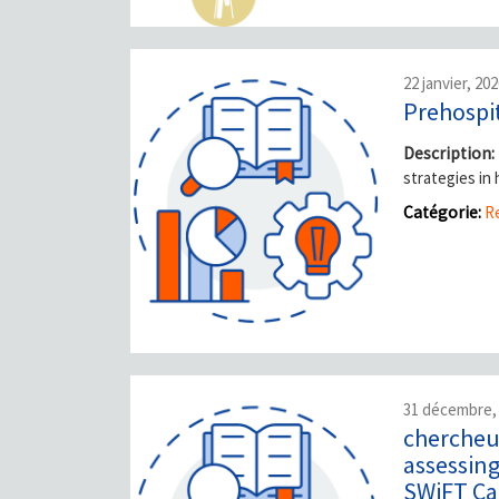
22 janvier, 20
Prehospit
Description:
strategies in
Catégorie:
Re
31 décembre,
chercheur
assessin
SWiFT Ca