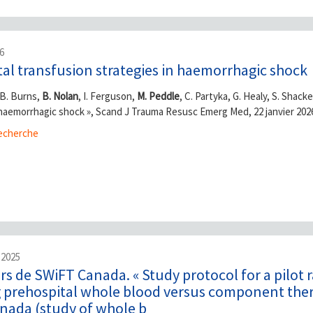
26
al transfusion strategies in haemorrhagic shock
B. Burns,
B. Nolan
, I. Ferguson,
M. Peddle
, C. Partyka, G. Healy, S. Shac
 haemorrhagic shock », Scand J Trauma Resusc Emerg Med, 22 janvier 2026
cherche
 2025
s de SWiFT Canada. « Study protocol for a pilot 
g prehospital whole blood versus component the
nada (study of whole b