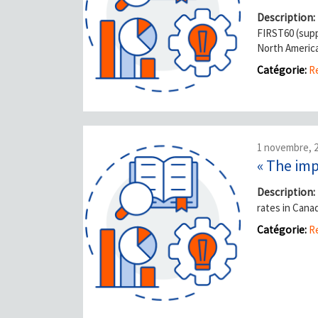
Description:
FIRST60 (suppl
North America
Catégorie:
Re
1 novembre, 
« The im
Description:
rates in Canad
Catégorie:
Re