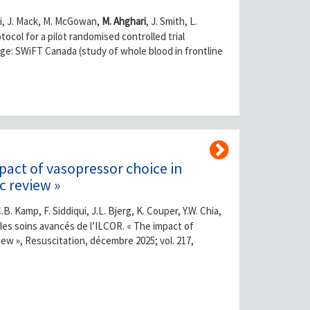
ski, J. Mack, M. McGowan,
M. Ahghari
, J. Smith, L.
ocol for a pilot randomised controlled trial
e: SWiFT Canada (study of whole blood in frontline
mpact of vasopressor choice in
c review »
.B. Kamp, F. Siddiqui, J.L. Bjerg, K. Couper, Y.W. Chia,
r les soins avancés de l’ILCOR. « The impact of
iew », Resuscitation, décembre 2025; vol. 217,