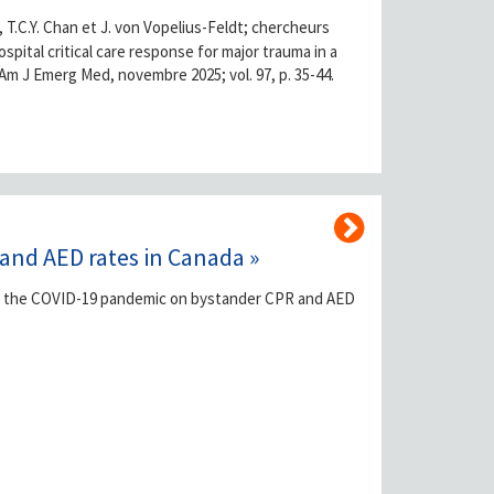
, T.C.Y. Chan et J. von Vopelius-Feldt; chercheurs
spital critical care response for major trauma in a
Am J Emerg Med, novembre 2025; vol. 97, p. 35-44.
and AED rates in Canada »
 of the COVID-19 pandemic on bystander CPR and AED