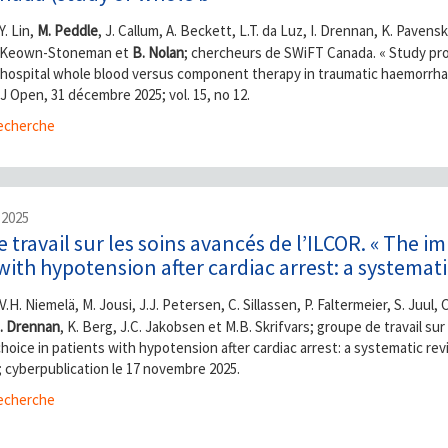
Y. Lin,
M. Peddle
, J. Callum, A. Beckett, L.T. da Luz, I. Drennan, K. Paven
. Keown-Stoneman et
B. Nolan
; chercheurs de SWiFT Canada. « Study prot
hospital whole blood versus component therapy in traumatic haemorrhag
J Open, 31 décembre 2025; vol. 15, no 12.
cherche
 2025
 travail sur les soins avancés de l’ILCOR. « The i
with hypotension after cardiac arrest: a systemati
V.H. Niemelä, M. Jousi, J.J. Petersen, C. Sillassen, P. Faltermeier, S. Juul, C
R. Drennan
, K. Berg, J.C. Jakobsen et M.B. Skrifvars; groupe de travail su
hoice in patients with hypotension after cardiac arrest: a systematic rev
2; cyberpublication le 17 novembre 2025.
cherche