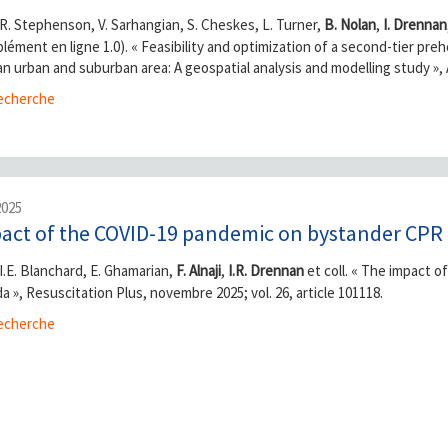
R. Stephenson, V. Sarhangian, S. Cheskes, L. Turner,
B. Nolan
,
I. Drennan
ément en ligne 1.0). « Feasibility and optimization of a second-tier preho
n urban and suburban area: A geospatial analysis and modelling study », 
cherche
2025
pact of the COVID-19 pandemic on bystander CPR 
I.E. Blanchard, E. Ghamarian,
F. Alnaji
,
I.R. Drennan
et coll. « The impact
a », Resuscitation Plus, novembre 2025; vol. 26, article 101118.
cherche